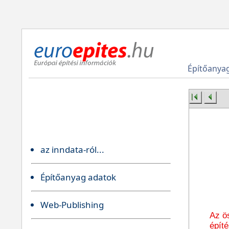
Építőanya
az inndata-ról...
Építőanyag adatok
Web-Publishing
Az ö
épít