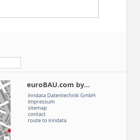
euroBAU.com
by...
inndata Daten­technik GmbH
impressum
sitemap
contact
route to inndata