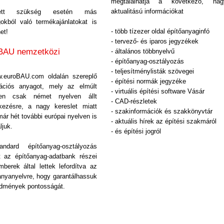
megtalálhatja a következő, nag
aktualitású információkat
lett szükség esetén más
okból való termékajánlatokat is
- több tízezer oldal építőanyaginfó
et!
- tervező- és iparos jegyzékek
BAU nemzetközi
- általános többnyelvű
- építőanyag-osztályozás
- teljesítménylisták szövegei
.euroBAU.com oldalán szereplő
- építési normák jegyzéke
mációs anyagot, mely az elmúlt
- virtuális építési software Vásár
en csak német nyelven állt
- CAD-részletek
lkezésre, a nagy kereslet miatt
- szakinformációk és szakkönyvtár
ár hét további európai nyelven is
- aktuális hírek az építési szakmáról
ljuk.
- és építési jogról
ndard építőanyag-osztályozás
t az építőanyag-adatbank részei
berek által lettek lefordítva az
anyanyelvre, hogy garantálhassuk
edmények pontosságát.