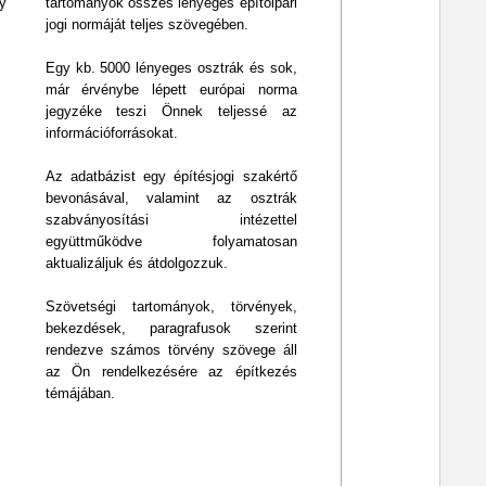
y
tartományok összes lényeges építőipari
jogi normáját teljes szövegében.
Egy kb. 5000 lényeges osztrák és sok,
már érvénybe lépett európai norma
jegyzéke teszi Önnek teljessé az
információforrásokat.
Az adatbázist egy építésjogi szakértő
bevonásával, valamint az osztrák
szabványosítási intézettel
együttműködve folyamatosan
aktualizáljuk és átdolgozzuk.
Szövetségi tartományok, törvények,
bekezdések, paragrafusok szerint
rendezve számos törvény szövege áll
az Ön rendelkezésére az építkezés
témájában.