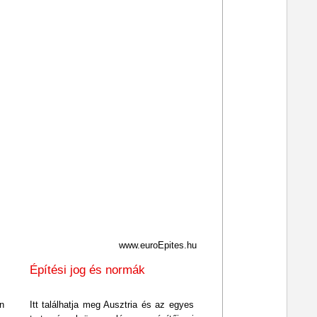
A-6020
Innsbruck
www.euroEpites.hu
Építési jog és normák
n
Itt találhatja meg Ausztria és az egyes