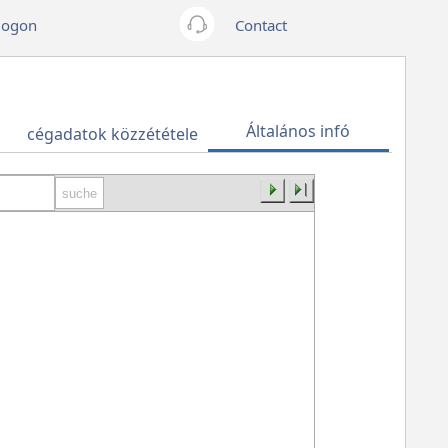
logon
Contact
Általános infó
cégadatok közzététele
+43
512
362233
info@euro­
bau.com
inndata
Datentechnik
GmbH
Amraserstraße
25