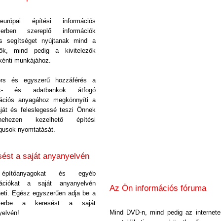
urópai építési információs
zerben szereplő információk
es segítséget nyújtanak mind a
zők, mind pedig a kivitelezők
kénti munkájához.
rs és egyszerű hozzáférés a
ék- és adatbankok átfogó
mációs anyagához megkönnyíti a
ját és feleslegessé teszi Önnek
hezen kezelhető építési
gusok nyomtatását.
sést a saját anyanyelvén
pítőanyagokat és egyéb
mációkat a saját anyanyelvén
Az Ön információs fóruma
eti. Egész egyszerűen adja be a
szerbe a keresést a saját
Mind DVD-n, mind pedig az internete
yelvén!