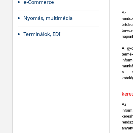
e-Commerce
Az e
Nyomás, multimédia
rends
érték
terve
Terminálok, EDI
napon
A gyo
term
infor
munká
a ne
kataló
kere
Az é
infor
keresh
rend
anyan