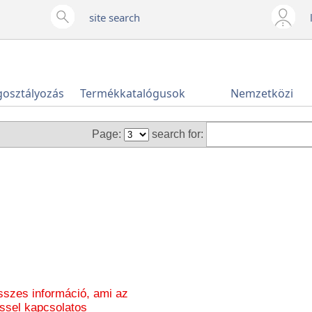
site search
gosztályozás
Termékkatalógusok
Nemzetközi
Page
:
search for:
sszes információ, ami az
éssel kapcsolatos