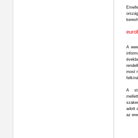
Emel
ország
keresh
euro
A www
infor
évekb
rende
most m
felkíná
A sta
mellet
szakem
adott 
az er